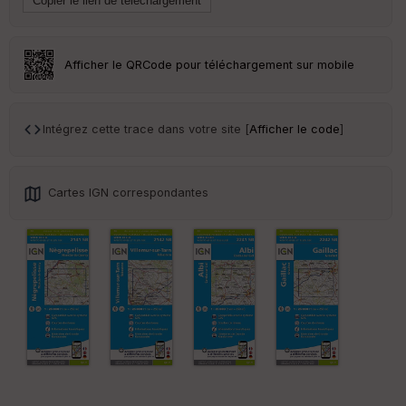
Tr
an
sp
ar
Afficher le QRCode pour téléchargement sur mobile
en
ce
Intégrez cette trace dans votre site [
Afficher le code
]
Po
int
illé
s
Cartes IGN correspondantes
S
e
n
s
St
re
et
Vi
e
w