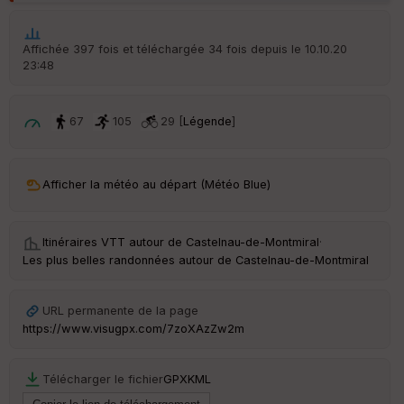
p
ar
t
Affichée 397 fois et téléchargée 34 fois depuis le 10.10.20
23:48
ar
ri
v
é
67
105
29 [
Légende
]
e
C
ou
Afficher la météo au départ (Météo Blue)
le
ur
Itinéraires VTT autour de
Castelnau-de-Montmiral
·
Les plus belles randonnées autour de Castelnau-de-Montmiral
Ep
URL permanente de la page
ai
https://www.visugpx.com/7zoXAzZw2m
ss
eu
r
Télécharger le fichier
GPX
KML