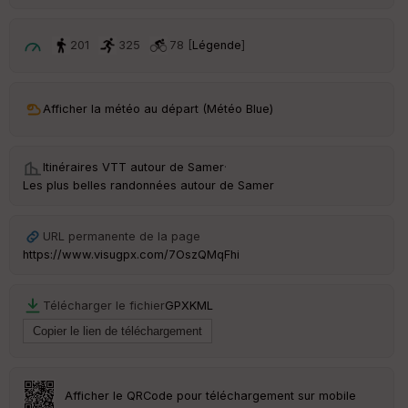
ri
v
é
201
325
78 [
Légende
]
e
Fil
Afficher la météo au départ (Météo Blue)
tr
e
P
OI
Itinéraires VTT autour de
Samer
·
Les plus belles randonnées autour de Samer
C
ou
URL permanente de la page
le
https://www.visugpx.com/7OszQMqFhi
ur
Télécharger le fichier
GPX
KML
Ep
ai
ss
Afficher le QRCode pour téléchargement sur mobile
eu