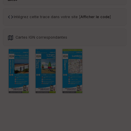
r
Intégrez cette trace dans votre site [
Afficher le code
]
Tr
an
sp
ar
Cartes IGN correspondantes
en
ce
Po
int
illé
s
S
e
n
s
St
re