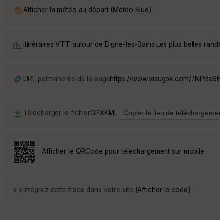
Afficher la météo au départ (Météo Blue)
Itinéraires VTT autour de
Digne-les-Bains
·
Les plus belles ran
URL permanente de la page
https://www.visugpx.com/7NPBs6
Télécharger le fichier
GPX
KML
Afficher le QRCode pour téléchargement sur mobile
Intégrez cette trace dans votre site [
Afficher le code
]