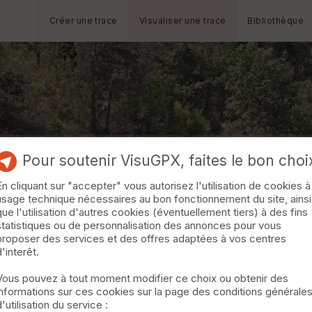
Créer une trace
Visualiser une trace
Bibliothèque
Pour soutenir VisuGPX, faites le bon choi
En cliquant sur "accepter" vous autorisez l'utilisation de cookies à
usage technique nécessaires au bon fonctionnement du site, ainsi
que l'utilisation d'autres cookies (éventuellement tiers) à des fins
statistiques ou de personnalisation des annonces pour vous
proposer des services et des offres adaptées à vos centres
d'interêt.
Vous pouvez à tout moment modifier ce choix ou obtenir des
informations sur ces cookies sur la page des conditions générale
d'utilisation du service :