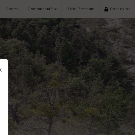
Cartes
Communauté
Offre Premium
Connexion
x
s