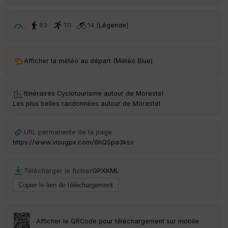
ri
v
é
83
111
14 [
Légende
]
e
C
ou
Afficher la météo au départ (Météo Blue)
le
ur
Itinéraires Cyclotourisme autour de
Morestel
·
Les plus belles randonnées autour de Morestel
Ep
URL permanente de la page
ai
https://www.visugpx.com/6hQSpa3ksx
ss
eu
r
Télécharger le fichier
GPX
KML
Tr
an
sp
ar
Afficher le QRCode pour téléchargement sur mobile
en