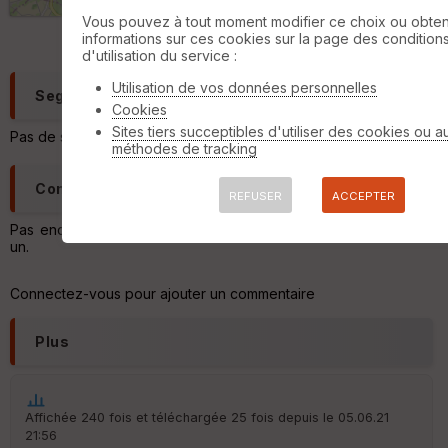
q
©
OpenStreetMap
contributors,
ODbL 1.0
u
Vous pouvez à tout moment modifier ce choix ou obten
e
informations sur ces cookies sur la page des condition
s
d'utilisation du service :
Utilisation de vos données personnelles
C
Segments
Cookies
o
u
Sites tiers succeptibles d'utiliser des cookies ou a
Pas de segment trouvé
v
méthodes de tracking
er
tu
Commentaires
re
REFUSER
ACCEPTER
IG
N
Pas encore de commentaire, connectez-vous pour en ajouter
un.
Aff
ic
Connectez-vous pour ajouter un commentaire
he
r
d
Plus
é
p
ar
t
Affichée 240 fois et téléchargée 25 fois depuis le 05.06.21
21:56
ar