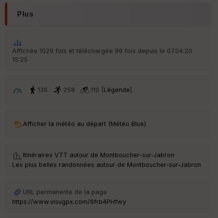
r
d
Plus
é
p
ar
t
Affichée 1029 fois et téléchargée 99 fois depuis le 07.04.20
15:25
ar
ri
v
é
136
258
110 [
Légende
]
e
Fil
Afficher la météo au départ (Météo Blue)
tr
e
P
OI
Itinéraires VTT autour de
Montboucher-sur-Jabron
·
Les plus belles randonnées autour de Montboucher-sur-Jabron
C
ou
URL permanente de la page
le
https://www.visugpx.com/6frb4PHfwy
ur