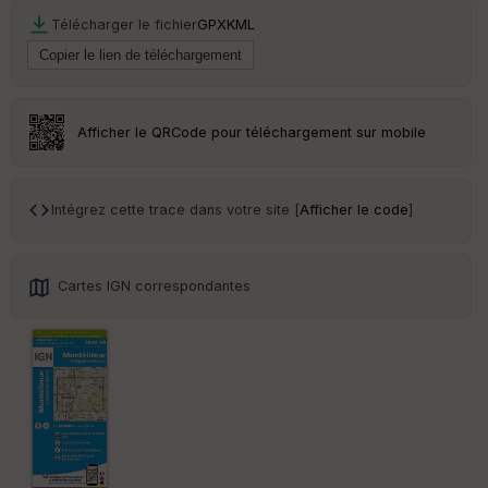
Télécharger le fichier
GPX
KML
Ep
ai
ss
Afficher le QRCode pour téléchargement sur mobile
eu
r
Intégrez cette trace dans votre site [
Afficher le code
]
Tr
an
sp
ar
Cartes IGN correspondantes
en
ce
Po
int
illé
s
S