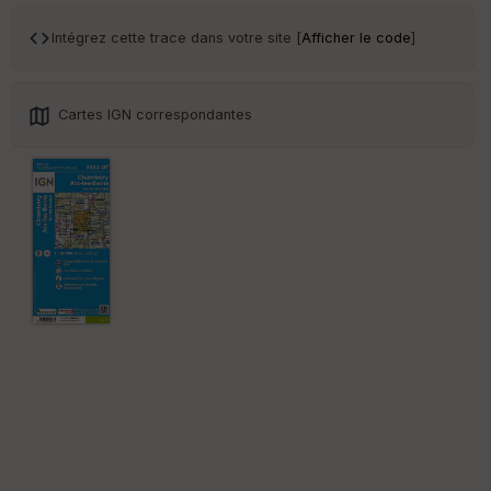
ce
Intégrez cette trace dans votre site [
Afficher le code
]
Po
int
illé
Cartes IGN correspondantes
s
S
e
n
s
St
re
et
Vi
e
w