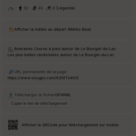
ri
v
32
49
8 [
Légende
]
é
e
C
Afficher la météo au départ (Météo Blue)
ou
le
ur
Itinéraires Course à pied autour de
Le Bourget-du-Lac
·
Les plus belles randonnées autour de Le Bourget-du-Lac
URL permanente de la page
Ep
https://www.visugpx.com/63GtTz4IOS
ai
ss
eu
Télécharger le fichier
GPX
KML
r
Tr
an
sp
Afficher le QRCode pour téléchargement sur mobile
ar
en