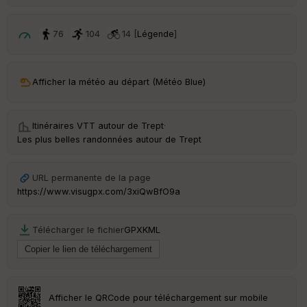
ri
v
é
76
104
14 [
Légende
]
e
C
ou
Afficher la météo au départ (Météo Blue)
le
ur
Itinéraires VTT autour de
Trept
·
Les plus belles randonnées autour de Trept
Ep
URL permanente de la page
ai
https://www.visugpx.com/3xiQwBfO9a
ss
eu
r
Télécharger le fichier
GPX
KML
Tr
an
sp
ar
Afficher le QRCode pour téléchargement sur mobile
en