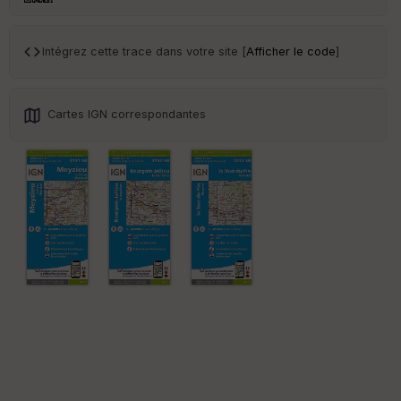
ce
Intégrez cette trace dans votre site [
Afficher le code
]
Po
int
illé
s
Cartes IGN correspondantes
S
e
n
s
St
re
et
Vi
e
w