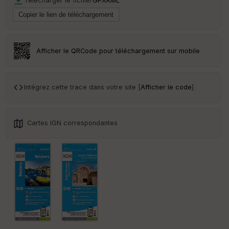
Télécharger le fichier
GPX
KML
Tr
an
sp
ar
Afficher le QRCode pour téléchargement sur mobile
en
ce
Intégrez cette trace dans votre site [
Afficher le code
]
Po
int
illé
s
Cartes IGN correspondantes
S
e
n
s
St
re
et
Vi