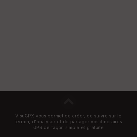
e
w
VisuGPX vous permet de créer, de suivre sur le
terrain, d'analyser et de partager vos itinéraires
GPS de façon simple et gratuite