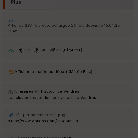
Plus
é
p
ar
t
Affichée 237 fois et téléchargée 25 fois depuis le 15.04.25
17:45
ar
ri
v
é
130
198
42 [
Légende
]
e
C
ou
Afficher la météo au départ (Météo Blue)
le
ur
Itinéraires VTT autour de
Vendres
·
Les plus belles randonnées autour de Vendres
Ep
URL permanente de la page
ai
https://www.visugpx.com/3tKa6hbIFn
ss
eu
r