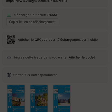
https://www.visugpx.com/3Dd1XDZ8UQ
ss
eu
r
Télécharger le fichier
GPX
KML
Tr
an
sp
ar
Afficher le QRCode pour téléchargement sur mobile
en
ce
Intégrez cette trace dans votre site [
Afficher le code
]
Po
int
illé
s
Cartes IGN correspondantes
S
e
n
s