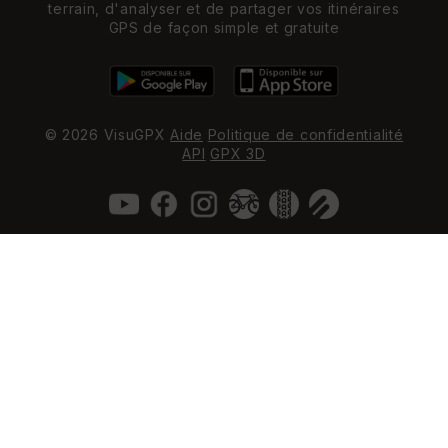
terrain, d'analyser et de partager vos itinéraires
GPS de façon simple et gratuite
© 2026 VisuGPX
Aide
Politique de confidentialité
API
GPX 3D