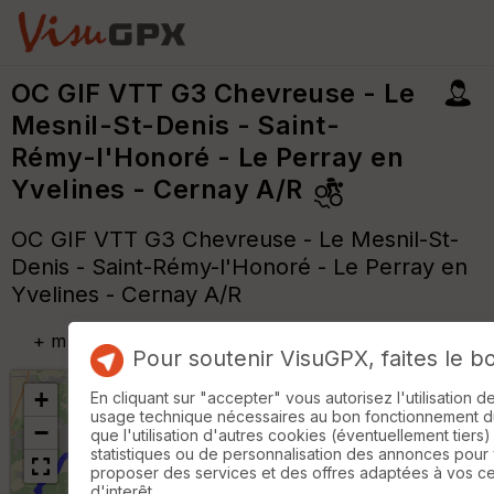
OC GIF VTT G3 Chevreuse - Le
Mesnil-St-Denis - Saint-
Rémy-l'Honoré - Le Perray en
Yvelines - Cernay A/R
OC GIF VTT G3 Chevreuse - Le Mesnil-St-
Denis - Saint-Rémy-l'Honoré - Le Perray en
Yvelines - Cernay A/R
+
m
Pour soutenir VisuGPX, faites le b
+
En cliquant sur "accepter" vous autorisez l'utilisation 
usage technique nécessaires au bon fonctionnement du 
−
que l'utilisation d'autres cookies (éventuellement tiers)
statistiques ou de personnalisation des annonces pour
proposer des services et des offres adaptées à vos c
d'interêt.