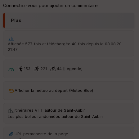
ic
Connectez-vous pour ajouter un commentaire
he
r
d
Plus
é
p
ar
t
Affichée 577 fois et téléchargée 40 fois depuis le 08.08.20
21:47
ar
ri
v
é
153
221
44 [
Légende
]
e
C
ou
Afficher la météo au départ (Météo Blue)
le
ur
Itinéraires VTT autour de
Saint-Aubin
·
Les plus belles randonnées autour de Saint-Aubin
Ep
URL permanente de la page
ai