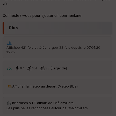
un.
Aff
ic
Connectez-vous pour ajouter un commentaire
he
r
d
Plus
é
p
ar
t
Affichée 421 fois et téléchargée 33 fois depuis le 07.04.20
15:25
ar
ri
v
é
97
151
33 [
Légende
]
e
Fil
Afficher la météo au départ (Météo Blue)
tr
e
P
OI
Itinéraires VTT autour de
Châlonvillars
·
Les plus belles randonnées autour de Châlonvillars