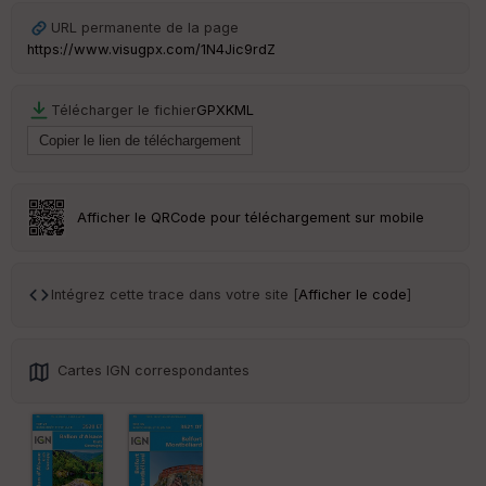
C
ou
URL permanente de la page
le
https://www.visugpx.com/1N4Jic9rdZ
ur
Télécharger le fichier
GPX
KML
Ep
ai
ss
Afficher le QRCode pour téléchargement sur mobile
eu
r
Intégrez cette trace dans votre site [
Afficher le code
]
Tr
an
sp
ar
Cartes IGN correspondantes
en
ce
Po
int