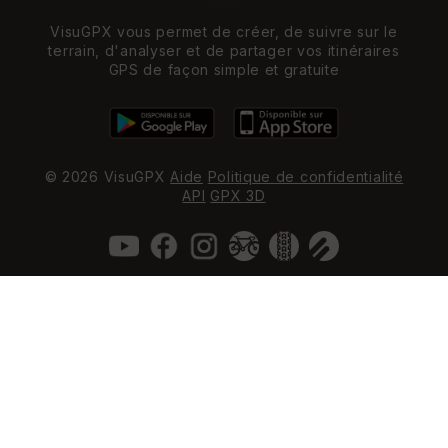
VisuGPX vous permet de créer, de suivre sur le
terrain, d'analyser et de partager vos itinéraires
GPS de façon simple et gratuite
© 2026 VisuGPX
Aide
Politique de confidentialité
API
GPX 3D