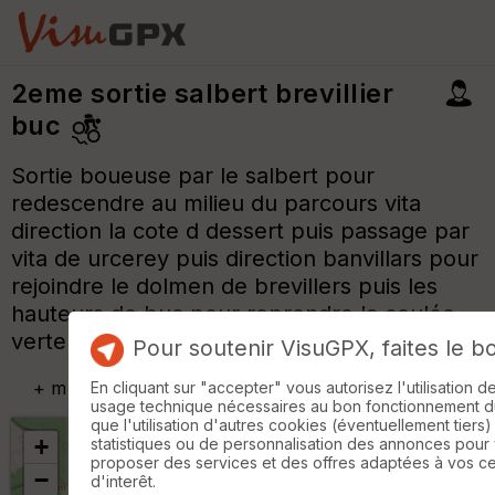
2eme sortie salbert brevillier
buc
Sortie boueuse par le salbert pour
redescendre au milieu du parcours vita
direction la cote d dessert puis passage par
vita de urcerey puis direction banvillars pour
rejoindre le dolmen de brevillers puis les
hauteurs de buc pour reprendre la coulée
verte
Pour soutenir VisuGPX, faites le b
+
m
En cliquant sur "accepter" vous autorisez l'utilisation 
usage technique nécessaires au bon fonctionnement du 
que l'utilisation d'autres cookies (éventuellement tiers)
+
statistiques ou de personnalisation des annonces pour
proposer des services et des offres adaptées à vos c
−
d'interêt.