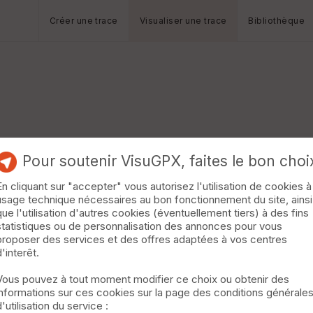
Créer une trace
Visualiser une trace
Bibliothèque
Pour soutenir VisuGPX, faites le bon choi
En cliquant sur "accepter" vous autorisez l'utilisation de cookies à
usage technique nécessaires au bon fonctionnement du site, ainsi
que l'utilisation d'autres cookies (éventuellement tiers) à des fins
statistiques ou de personnalisation des annonces pour vous
proposer des services et des offres adaptées à vos centres
d'interêt.
Vous pouvez à tout moment modifier ce choix ou obtenir des
informations sur ces cookies sur la page des conditions générale
d'utilisation du service :