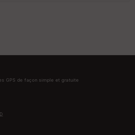
St
re
et
Vi
e
w
res GPS de façon simple et gratuite
D