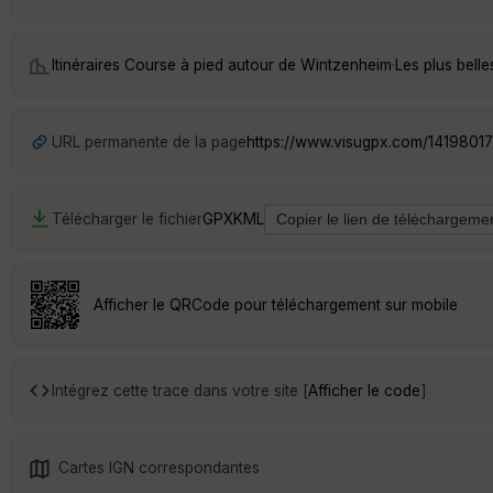
Itinéraires Course à pied autour de
Wintzenheim
·
Les plus bell
URL permanente de la page
https://www.visugpx.com/1419801
Télécharger le fichier
GPX
KML
Afficher le QRCode pour téléchargement sur mobile
Intégrez cette trace dans votre site [
Afficher le code
]
Cartes IGN correspondantes