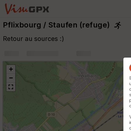
Pflixbourg / Staufen (refuge)
Retour au sources :)
+
m
+
−