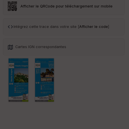
ar
Afficher le QRCode pour téléchargement sur mobile
en
ce
Intégrez cette trace dans votre site [
Afficher le code
]
Po
int
illé
s
Cartes IGN correspondantes
S
e
n
s
St
re
et
Vi
e
w