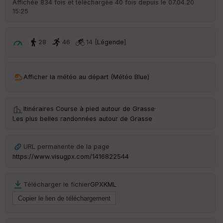
Affichée 834 fois et téléchargée 40 fois depuis le 07.04.20
15:25
ar
ri
v
é
28
46
14 [
Légende
]
e
C
ou
Afficher la météo au départ (Météo Blue)
le
ur
Itinéraires Course à pied autour de
Grasse
·
Les plus belles randonnées autour de Grasse
Ep
URL permanente de la page
ai
https://www.visugpx.com/1416822544
ss
eu
r
Télécharger le fichier
GPX
KML
Tr
an
sp