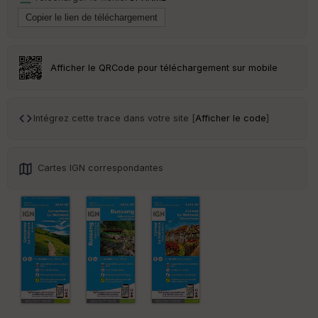
Tr
an
sp
ar
Afficher le QRCode pour téléchargement sur mobile
en
ce
Intégrez cette trace dans votre site [
Afficher le code
]
Po
int
illé
s
Cartes IGN correspondantes
S
e
n
s
St
re
et
Vi