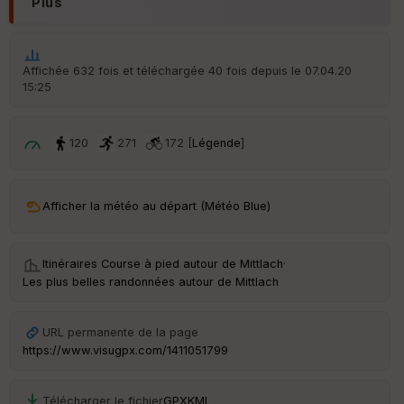
Plus
é
p
ar
t
Affichée 632 fois et téléchargée 40 fois depuis le 07.04.20
15:25
ar
ri
v
é
120
271
172 [
Légende
]
e
C
ou
Afficher la météo au départ (Météo Blue)
le
ur
Itinéraires Course à pied autour de
Mittlach
·
Les plus belles randonnées autour de Mittlach
Ep
URL permanente de la page
ai
https://www.visugpx.com/1411051799
ss
eu
r
Télécharger le fichier
GPX
KML