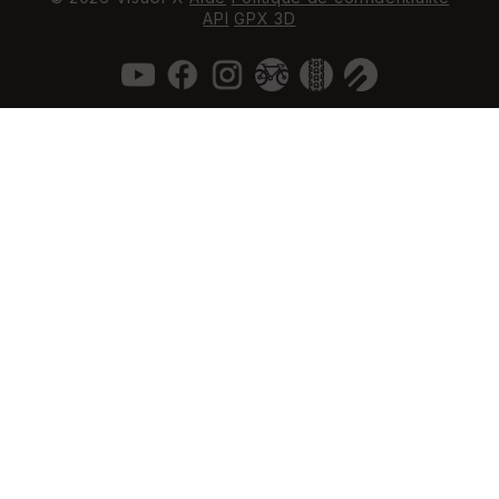
API
GPX 3D