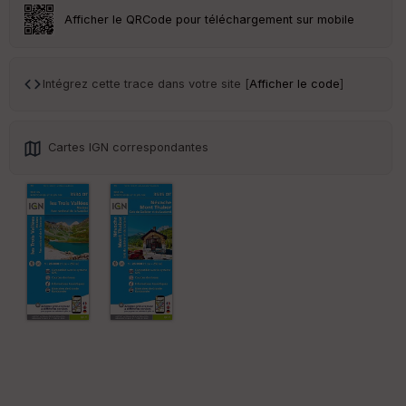
ar
Afficher le QRCode pour téléchargement sur mobile
en
ce
Intégrez cette trace dans votre site [
Afficher le code
]
Po
int
illé
s
Cartes IGN correspondantes
S
e
n
s
St
re
et
Vi
e
w