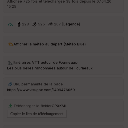
Affichée 725 fois et téléchargée 38 fois depuis le 07.04.20
15:25
ar
ri
v
é
228
525
207 [
Légende
]
e
C
ou
Afficher la météo au départ (Météo Blue)
le
ur
Itinéraires VTT autour de
Fourneaux
·
Les plus belles randonnées autour de Fourneaux
Ep
URL permanente de la page
ai
https://www.visugpx.com/1409476069
ss
eu
r
Télécharger le fichier
GPX
KML
Tr
an
sp