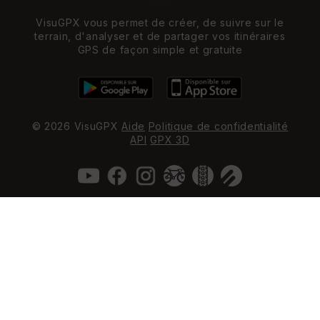
VisuGPX vous permet de créer, de suivre sur le
terrain, d'analyser et de partager vos itinéraires
GPS de façon simple et gratuite
© 2026 VisuGPX
Aide
Politique de confidentialité
API
GPX 3D