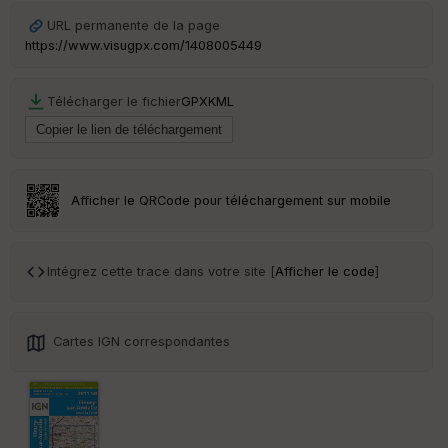
Ep
URL permanente de la page
ai
https://www.visugpx.com/1408005449
ss
eu
r
Télécharger le fichier
GPX
KML
Tr
an
sp
ar
Afficher le QRCode pour téléchargement sur mobile
en
ce
Intégrez cette trace dans votre site [
Afficher le code
]
Po
int
illé
s
Cartes IGN correspondantes
S
e
n
s