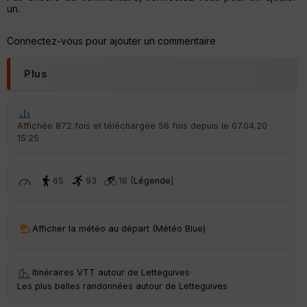
un.
Aff
ic
Connectez-vous pour ajouter un commentaire
he
r
d
Plus
é
p
ar
t
Affichée 872 fois et téléchargée 56 fois depuis le 07.04.20
15:25
ar
ri
v
é
65
93
18 [
Légende
]
e
C
ou
Afficher la météo au départ (Météo Blue)
le
ur
Itinéraires VTT autour de
Letteguives
·
Les plus belles randonnées autour de Letteguives