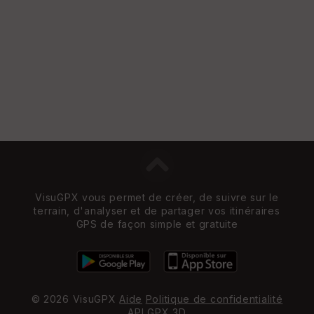
e
w
VisuGPX vous permet de créer, de suivre sur le
terrain, d'analyser et de partager vos itinéraires
GPS de façon simple et gratuite
© 2026 VisuGPX
Aide
Politique de confidentialité
API
GPX 3D