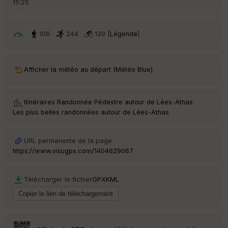
15:25
é
p
ar
t
106
244
139 [
Légende
]
ar
ri
v
Afficher la météo au départ (Météo Blue)
é
e
Itinéraires Randonnée Pédestre autour de
Lées-Athas
·
C
Les plus belles randonnées autour de Lées-Athas
ou
le
ur
URL permanente de la page
https://www.visugpx.com/1404629067
Télécharger le fichier
GPX
KML
Ep
ai
ss
eu
r