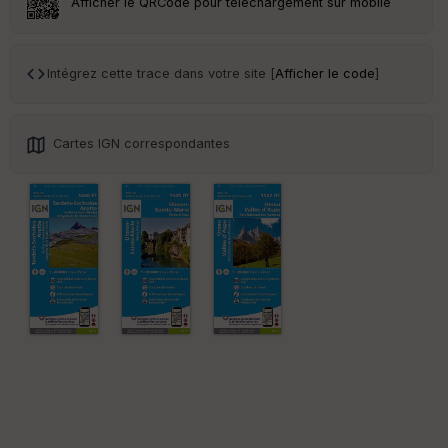
Afficher le QRCode pour téléchargement sur mobile
Tr
an
sp
Intégrez cette trace dans votre site [
Afficher le code
]
ar
en
ce
Cartes IGN correspondantes
Po
int
illé
s
S
e
n
s
St
re
et
Vi