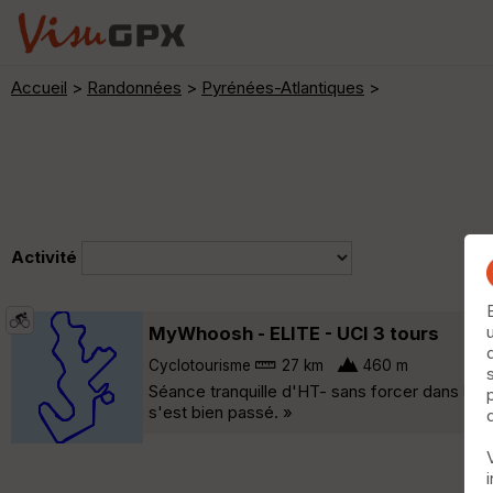
Accueil
>
Randonnées
>
Pyrénées-Atlantiques
>
Activité
MyWhoosh - ELITE - UCI 3 tours
Cyclotourisme
27 km
460 m
Séance tranquille d'HT- sans forcer dans les
s'est bien passé. »