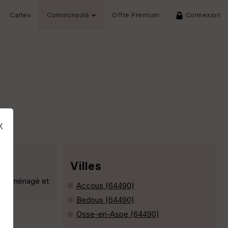
Cartes
Communauté
Offre Premium
Connexion
x
Villes
 été ménagé et
Accous (64490)
Bedous (64490)
Osse-en-Aspe (64490)
s