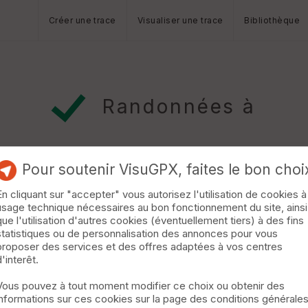
Créer une trace
Visualiser une trace
Bibliothèque
Randonnées à
Pour soutenir VisuGPX, faites le bon choi
En cliquant sur "accepter" vous autorisez l'utilisation de cookies à
usage technique nécessaires au bon fonctionnement du site, ainsi
que l'utilisation d'autres cookies (éventuellement tiers) à des fins
statistiques ou de personnalisation des annonces pour vous
 qq cotes - encore bien transpiré - pendant l'exercice le genou a
proposer des services et des offres adaptées à vos centres
d'interêt.
Vous pouvez à tout moment modifier ce choix ou obtenir des
informations sur ces cookies sur la page des conditions générale