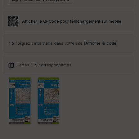
an
sp
ar
en
Afficher le QRCode pour téléchargement sur mobile
ce
Po
Intégrez cette trace dans votre site [
Afficher le code
]
int
illé
s
Cartes IGN correspondantes
S
e
n
s
St
re
et
Vi
e
w