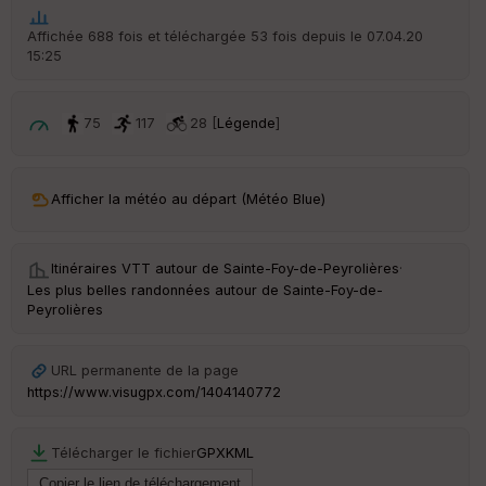
ar
t
Affichée 688 fois et téléchargée 53 fois depuis le 07.04.20
15:25
ar
ri
v
é
75
117
28 [
Légende
]
e
C
ou
Afficher la météo au départ (Météo Blue)
le
ur
Itinéraires VTT autour de
Sainte-Foy-de-Peyrolières
·
Les plus belles randonnées autour de Sainte-Foy-de-
Peyrolières
Ep
ai
URL permanente de la page
ss
https://www.visugpx.com/1404140772
eu
r
Télécharger le fichier
GPX
KML
Tr