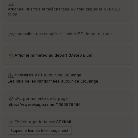
t
Affichée 1101 fois et téléchargée 88 fois depuis le 07.04.20
15:25
ar
ri
v
é
Impossible de récupérer l'indice IBP de cette trace
e
C
ou
Afficher la météo au départ (Météo Blue)
le
ur
Itinéraires VTT autour de
Clouange
·
Les plus belles randonnées autour de Clouange
Ep
URL permanente de la page
ai
https://www.visugpx.com/1395576466
ss
eu
r
Télécharger le fichier
GPX
KML
Tr