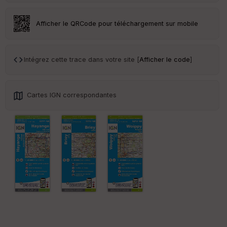
an
sp
ar
Afficher le QRCode pour téléchargement sur mobile
en
ce
Intégrez cette trace dans votre site [
Afficher le code
]
Po
int
illé
s
Cartes IGN correspondantes
S
e
n
s
St
re
et
Vi
e
w