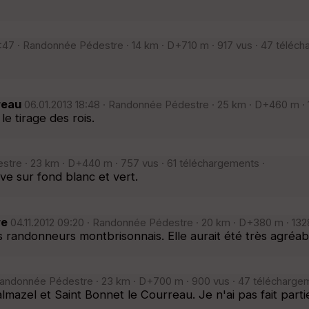
:47 · Randonnée Pédestre · 14 km · D+710 m · 917 vus · 47 téléch
reau
06.01.2013 18:48 · Randonnée Pédestre · 25 km · D+460 m · 1
 tirage des rois.
stre · 23 km · D+440 m · 757 vus · 61 téléchargements ·
ve sur fond blanc et vert.
re
04.11.2012 09:20 · Randonnée Pédestre · 20 km · D+380 m · 1328
donneurs montbrisonnais. Elle aurait été très agréable si
Randonnée Pédestre · 23 km · D+700 m · 900 vus · 47 téléchargem
almazel et Saint Bonnet le Courreau. Je n'ai pas fait par