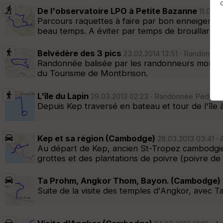
De l'observatoire LPO à Petite Bazanne
Afficher la carto
dossier et sous-dossiers
|
ce dossier u
11.02.2
Parcours raquettes à faire par bon enneigement
beau temps. A éviter par temps de brouillard.
Belvédère des 3 pics
23.02.2014 13:51 · Randonnée 
Randonnée balisée par les randonneurs montbris
du Tourisme de Montbrison.
L'île du Lapin
29.03.2013 02:23 · Randonnée Pédestre 
Depuis Kep traversé en bateau et tour de l'île à
Kep et sa région (Cambodge)
28.03.2013 03:41 · 
Au départ de Kep, ancien St-Tropez cambodgien
grottes et des plantations de poivre (poivre de
Ta Prohm, Angkor Thom, Bayon. (Cambodge)
Suite de la visite des temples d'Angkor, avec T