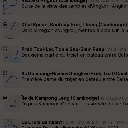
Visite d'Angkor (Cambodge)
24.03.2013 01:16 · A
Suite de la visite des temples d'Angkor (Angkor 
Kbal Spean, Banteay Srei, Tbang (Cambodge)
Dans la région d'Angkor, montée à pied sur la 
Prek Toal-Lac Tonlé Sap-Siem Reap
22.03.2013 0
Deuxième partie du trajet en bateau entre Batt
Battambang-Rivière Sangker-Prek Toal (Cam
Première partie du trajet en bateau entre Batta
Île de Kampong Leng (Cambodge)
19.03.2013 06:
Depuis Kampong Chhnang, traversée du lac Tonlé
La Croix de Allant
03.02.2013 09:50 · · 12 km · D+75