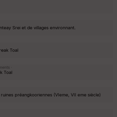
eay Srei et de villages environnant.
reak Toal
ments ·
k Toal
 ruines préangkooriennes (VIeme, VII eme siècle)