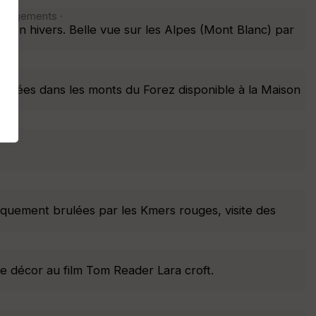
chargements ·
 en hivers. Belle vue sur les Alpes (Mont Blanc) par
onnées dans les monts du Forez disponible à la Maison
iquement brulées par les Kmers rouges, visite des
de décor au film Tom Reader Lara croft.