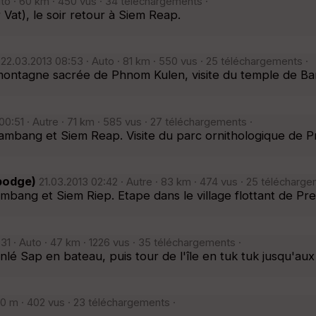
uto · 60 km · 450 vus · 34 téléchargements ·
Vat), le soir retour à Siem Reap.
22.03.2013 08:53 · Auto · 81 km · 550 vus · 25 téléchargements ·
montagne sacrée de Phnom Kulen, visite du temple de Bant
0:51 · Autre · 71 km · 585 vus · 27 téléchargements ·
ambang et Siem Reap. Visite du parc ornithologique de P
bodge)
21.03.2013 02:42 · Autre · 83 km · 474 vus · 25 télécharge
mbang et Siem Riep. Etape dans le village flottant de Pre
31 · Auto · 47 km · 1226 vus · 35 téléchargements ·
 Sap en bateau, puis tour de l'île en tuk tuk jusqu'aux
0 m · 402 vus · 23 téléchargements ·