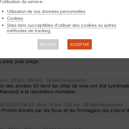
d'utilisation du service :
niquement
⚠️ Selon le nombre de traces l'affichage peut-être long
015 13:38 · Raquettes à neige · 8 km · D+240 m · 717 vus · 49 télé
Utilisation de vos données personnelles
. le circuit emprunte des portions de route non dégagées
Cookies
Sites tiers succeptibles d'utiliser des cookies ou autres
méthodes de tracking
Pédestre · 11 km · D+230 m · 1891 vus · 157 téléchargements ·
onnais (parcours B) disponible dans le livret de 6 rand
REFUSER
ACCEPTER
· 13 km · 437 vus · 25 téléchargements ·
 pied, puis plage.
Auto · 65 km · 528 vus · 29 téléchargements ·
 des années 60 dont les villas de luxe ont été systémat
 Kampot) à la réputation mondiale.
25.03.2013 06:43 · Auto · 19 km · 442 vus · 29 téléchargements ·
a Prohm envahi par les ficus et les fromagers qui a servi 