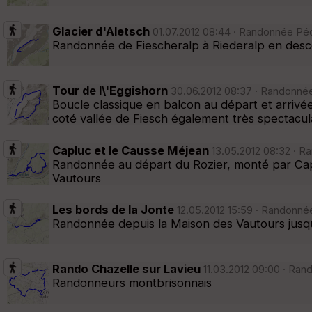
Glacier d'Aletsch
01.07.2012 08:44 · Randonnée Péde
Randonnée de Fiescheralp à Riederalp en desce
Tour de l\'Eggishorn
30.06.2012 08:37 · Randonnée
Boucle classique en balcon au départ et arrivé
coté vallée de Fiesch également très spectacula
Capluc et le Causse Méjean
13.05.2012 08:32 · R
Randonnée au départ du Rozier, monté par Cap
Vautours
Les bords de la Jonte
12.05.2012 15:59 · Randonnée
Randonnée depuis la Maison des Vautours jusqu
Rando Chazelle sur Lavieu
11.03.2012 09:00 · Ran
Randonneurs montbrisonnais