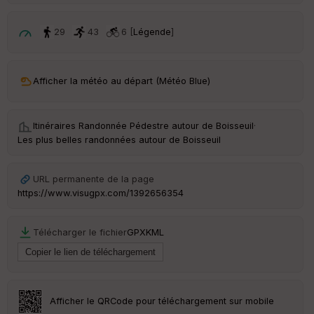
p
ar
t
29
43
6 [
Légende
]
ar
ri
v
Afficher la météo au départ (Météo Blue)
é
e
Itinéraires Randonnée Pédestre autour de
Boisseuil
·
C
Les plus belles randonnées autour de Boisseuil
ou
le
ur
URL permanente de la page
https://www.visugpx.com/1392656354
Télécharger le fichier
GPX
KML
Ep
ai
ss
eu
r
Afficher le QRCode pour téléchargement sur mobile