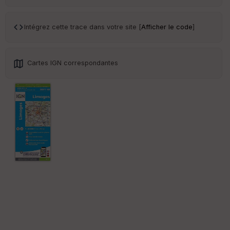
Tr
an
sp
Intégrez cette trace dans votre site [
Afficher le code
]
ar
en
ce
Cartes IGN correspondantes
Po
int
illé
s
S
e
n
s
St
re
et
Vi
e