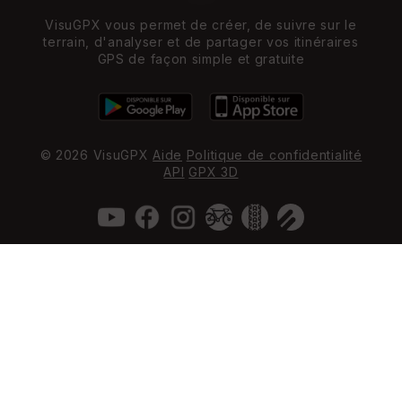
VisuGPX vous permet de créer, de suivre sur le
terrain, d'analyser et de partager vos itinéraires
GPS de façon simple et gratuite
© 2026 VisuGPX
Aide
Politique de confidentialité
API
GPX 3D