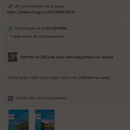
Ep
URL permanente de la page
ai
https://www.visugpx.com/1389818535
ss
eu
r
Télécharger le fichier
GPX
KML
Tr
an
sp
ar
Afficher le QRCode pour téléchargement sur mobile
en
ce
Intégrez cette trace dans votre site [
Afficher le code
]
Po
int
illé
s
Cartes IGN correspondantes
S
e
n
s