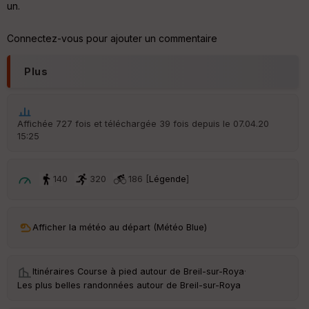
un.
Aff
ic
Connectez-vous pour ajouter un commentaire
he
r
d
Plus
é
p
ar
t
Affichée 727 fois et téléchargée 39 fois depuis le 07.04.20
15:25
ar
ri
v
é
140
320
186 [
Légende
]
e
C
ou
Afficher la météo au départ (Météo Blue)
le
ur
Itinéraires Course à pied autour de
Breil-sur-Roya
·
Les plus belles randonnées autour de Breil-sur-Roya