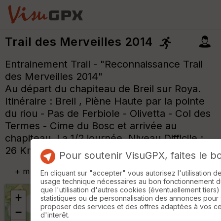
Trail des Merveilles 2014
Entrainement Trail - "Reconnaissance Trail
des Merveilles 2014"
Au départ du chapiteau de Breil sur Roya.
Itinéraire : Breil , Piène Haute par la pointe
du riou - Pas de Ferbiole - Olivetta - Col des
Termes - Cime du Bosc et arrivée au
chapiteau. La 1/2 journée, Niveau Difficile :
26 Kms environ et 1600 m
Pour soutenir VisuGPX, faites le b
+
m
En cliquant sur "accepter" vous autorisez l'utilisation 
usage technique nécessaires au bon fonctionnement du 
que l'utilisation d'autres cookies (éventuellement tiers)
+
statistiques ou de personnalisation des annonces pour
proposer des services et des offres adaptées à vos c
−
d'interêt.