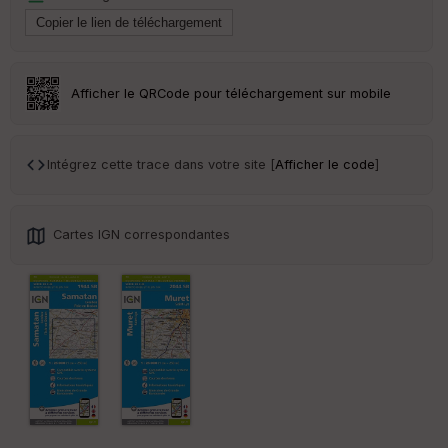
Tr
an
sp
ar
en
Afficher le QRCode pour téléchargement sur mobile
ce
Po
Intégrez cette trace dans votre site [
Afficher le code
]
int
illé
s
Cartes IGN correspondantes
S
e
n
s
St
re
et
Vi
e