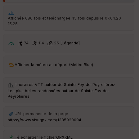
p
ar
t
Affichée 686 fois et téléchargée 45 fois depuis le 07.04.20
15:25
ar
ri
v
é
74
114
25 [
Légende
]
e
C
ou
Afficher la météo au départ (Météo Blue)
le
ur
Itinéraires VTT autour de
Sainte-Foy-de-Peyrolières
·
Les plus belles randonnées autour de Sainte-Foy-de-
Peyrolières
Ep
ai
URL permanente de la page
ss
https://www.visugpx.com/1385920094
eu
r
Télécharger le fichier
GPX
KML