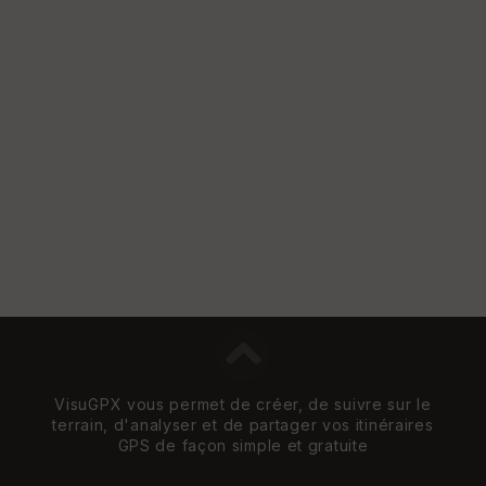
w
VisuGPX vous permet de créer, de suivre sur le
terrain, d'analyser et de partager vos itinéraires
GPS de façon simple et gratuite