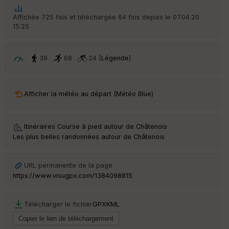
ar
t
Affichée 725 fois et téléchargée 64 fois depuis le 07.04.20
15:25
ar
ri
v
é
39
68
24 [
Légende
]
e
C
ou
Afficher la météo au départ (Météo Blue)
le
ur
Itinéraires Course à pied autour de
Châtenois
·
Les plus belles randonnées autour de Châtenois
Ep
URL permanente de la page
ai
https://www.visugpx.com/1384098815
ss
eu
r
Télécharger le fichier
GPX
KML
Tr