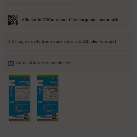
an
sp
ar
en
Afficher le QRCode pour téléchargement sur mobile
ce
Po
Intégrez cette trace dans votre site [
Afficher le code
]
int
illé
s
Cartes IGN correspondantes
S
e
n
s
St
re
et
Vi
e
w