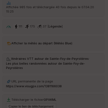
t
Affichée 985 fois et téléchargée 40 fois depuis le 07.04.20
15:25
ar
ri
v
é
111
175
37 [
Légende
]
e
C
ou
Afficher la météo au départ (Météo Blue)
le
ur
Itinéraires VTT autour de
Sainte-Foy-de-Peyrolières
·
Les plus belles randonnées autour de Sainte-Foy-de-
Peyrolières
Ep
ai
URL permanente de la page
ss
https://www.visugpx.com/1381166038
eu
r
Télécharger le fichier
GPX
KML
Tr