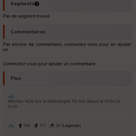
C
Segments
o
u
Pas de segment trouvé
v
er
tu
Commentaires
re
IG
N
Pas encore de commentaire, connectez-vous pour en ajouter
un.
Aff
ic
Connectez-vous pour ajouter un commentaire
he
r
d
Plus
é
p
ar
t
Affichée 1429 fois et téléchargée 112 fois depuis le 07.04.20
15:25
ar
ri
v
é
109
177
38 [
Légende
]
e