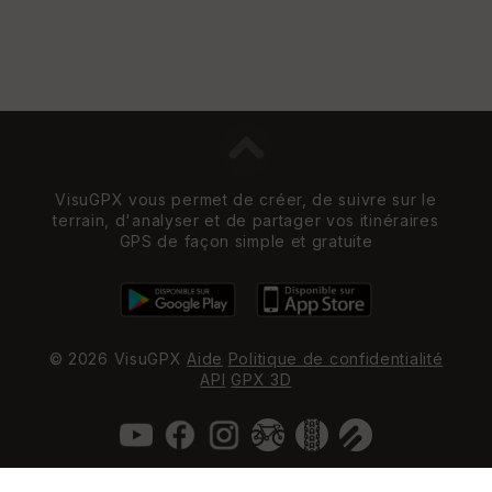
VisuGPX vous permet de créer, de suivre sur le
terrain, d'analyser et de partager vos itinéraires
GPS de façon simple et gratuite
© 2026 VisuGPX
Aide
Politique de confidentialité
API
GPX 3D