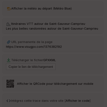
C
ou
Afficher la météo au départ (Météo Blue)
le
ur
Itinéraires VTT autour de
Saint-Sauveur-Camprieu
·
Les plus belles randonnées autour de Saint-Sauveur-Camprieu
Ep
URL permanente de la page
ai
https://www.visugpx.com/1376382192
ss
eu
r
Télécharger le fichier
GPX
KML
Tr
an
sp
ar
Afficher le QRCode pour téléchargement sur mobile
en
ce
Intégrez cette trace dans votre site [
Afficher le code
]
Po
int