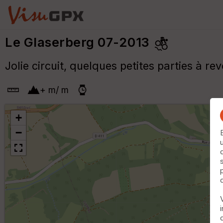
Le Glaserberg 07-2013
Jolie circuit, quelques petites parties à r
+
m
/
m
+
−