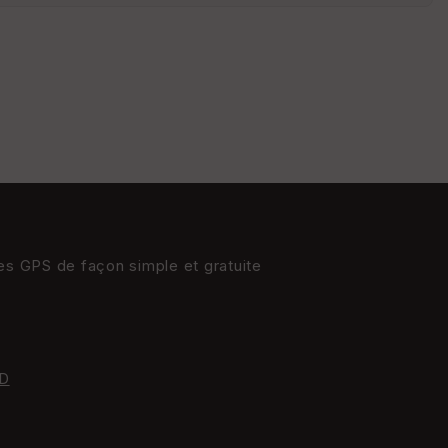
St
re
et
Vi
e
w
res GPS de façon simple et gratuite
D