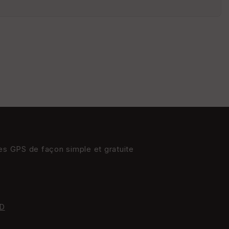
s
St
re
et
Vi
e
w
res GPS de façon simple et gratuite
D