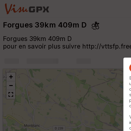
Forgues 39km 409m D
Forgues 39km 409m D
pour en savoir plus suivre http://vttsfp.fre
+
m
+
−