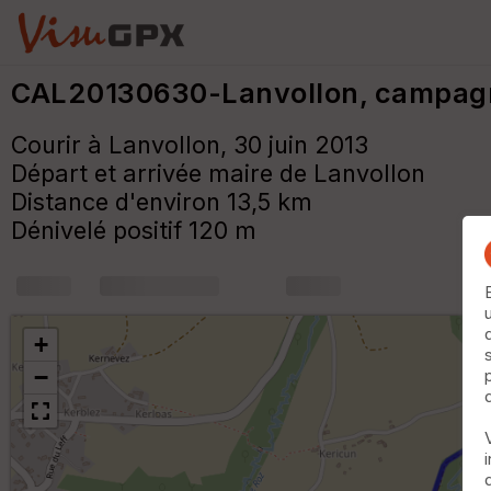
CAL20130630-Lanvollon, campagn
Courir à Lanvollon, 30 juin 2013
Départ et arrivée maire de Lanvollon
Distance d'environ 13,5 km
Dénivelé positif 120 m
+
m
+
−