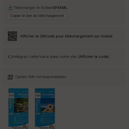
r
Télécharger le fichier
GPX
KML
Tr
an
sp
ar
Afficher le QRCode pour téléchargement sur mobile
en
ce
Intégrez cette trace dans votre site [
Afficher le code
]
Po
int
illé
s
Cartes IGN correspondantes
S
e
n
s
St
re