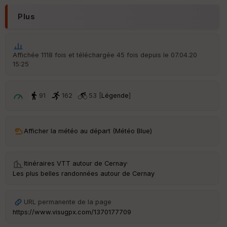
r
d
Plus
é
p
ar
t
Affichée 1118 fois et téléchargée 45 fois depuis le 07.04.20
15:25
ar
ri
v
é
91
162
53 [
Légende
]
e
C
ou
Afficher la météo au départ (Météo Blue)
le
ur
Itinéraires VTT autour de
Cernay
·
Les plus belles randonnées autour de Cernay
Ep
URL permanente de la page
ai
https://www.visugpx.com/1370177709
ss
eu