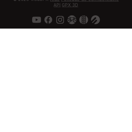
API
GPX 3D