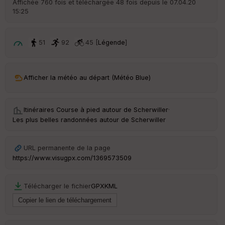
Affichée 760 fois et téléchargée 48 fois depuis le 07.04.20
15:25
ar
ri
v
é
51
92
45 [
Légende
]
e
C
ou
Afficher la météo au départ (Météo Blue)
le
ur
Itinéraires Course à pied autour de
Scherwiller
·
Les plus belles randonnées autour de Scherwiller
Ep
URL permanente de la page
ai
https://www.visugpx.com/1369573509
ss
eu
r
Télécharger le fichier
GPX
KML
Tr
an
sp