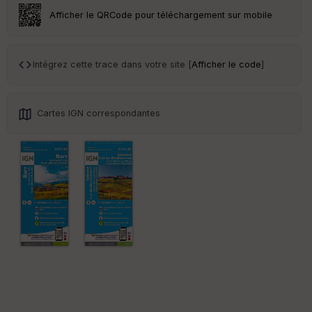
ar
Afficher le QRCode pour téléchargement sur mobile
en
ce
Intégrez cette trace dans votre site [
Afficher le code
]
Po
int
illé
s
Cartes IGN correspondantes
S
e
n
s
St
re
et
Vi
e
w