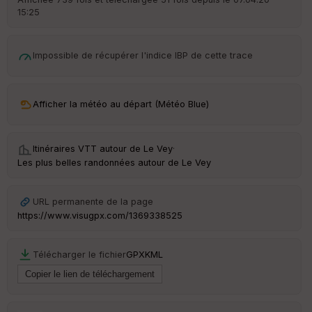
15:25
ar
ri
v
é
Impossible de récupérer l'indice IBP de cette trace
e
C
ou
Afficher la météo au départ (Météo Blue)
le
ur
Itinéraires VTT autour de
Le Vey
·
Les plus belles randonnées autour de Le Vey
Ep
URL permanente de la page
ai
https://www.visugpx.com/1369338525
ss
eu
r
Télécharger le fichier
GPX
KML
Tr
an
sp