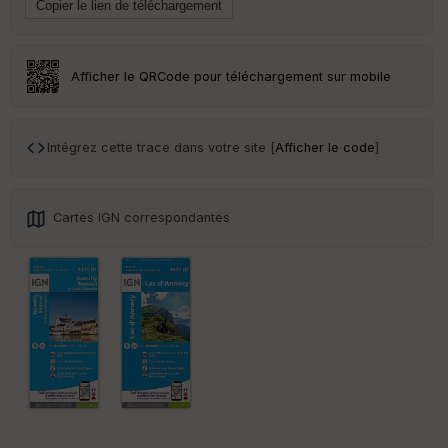
en
ce
Po
Afficher le QRCode pour téléchargement sur mobile
int
illé
s
Intégrez cette trace dans votre site [
Afficher le code
]
S
e
n
Cartes IGN correspondantes
s
St
re
et
Vi
e
w