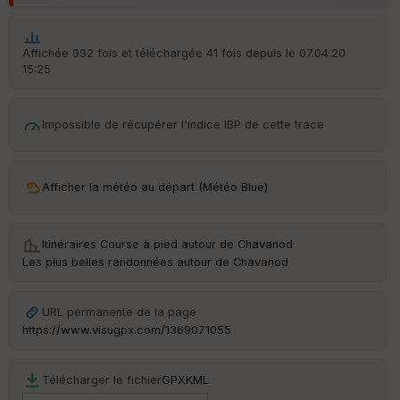
é
p
ar
Affichée 992 fois et téléchargée 41 fois depuis le 07.04.20
t
15:25
ar
ri
v
Impossible de récupérer l'indice IBP de cette trace
é
e
Afficher la météo au départ (Météo Blue)
Ep
Itinéraires Course à pied autour de
Chavanod
·
ai
ss
Les plus belles randonnées autour de Chavanod
eu
r
URL permanente de la page
https://www.visugpx.com/1369071055
Tr
an
sp
Télécharger le fichier
GPX
KML
ar