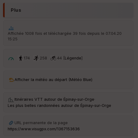
r
d
Plus
é
p
ar
t
Affichée 1008 fois et téléchargée 39 fois depuis le 07.04.20
15:25
ar
ri
v
é
174
258
44 [
Légende
]
e
C
ou
Afficher la météo au départ (Météo Blue)
le
ur
Itinéraires VTT autour de
Épinay-sur-Orge
·
Les plus belles randonnées autour de Épinay-sur-Orge
Ep
URL permanente de la page
ai
https://www.visugpx.com/1367153636
ss
eu