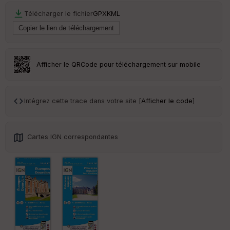
r
Télécharger le fichier
GPX
KML
Tr
an
sp
ar
Afficher le QRCode pour téléchargement sur mobile
en
ce
Intégrez cette trace dans votre site [
Afficher le code
]
Po
int
illé
s
Cartes IGN correspondantes
S
e
n
s
St
re