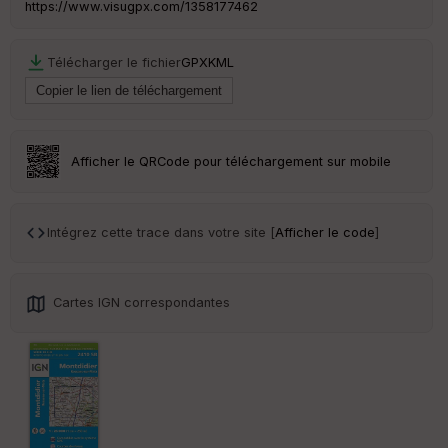
https://www.visugpx.com/1358177462
r
Télécharger le fichier
GPX
KML
Tr
an
sp
ar
en
ce
Afficher le QRCode pour téléchargement sur mobile
Po
int
Intégrez cette trace dans votre site [
Afficher le code
]
illé
s
Cartes IGN correspondantes
S
e
n
s
St
re