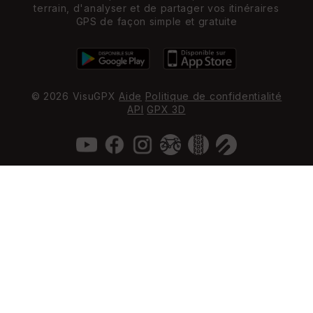
terrain, d'analyser et de partager vos itinéraires
GPS de façon simple et gratuite
© 2026 VisuGPX
Aide
Politique de confidentialité
API
GPX 3D