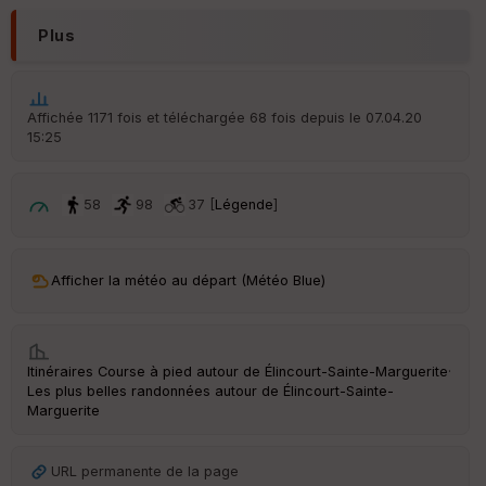
r
d
Plus
é
p
ar
t
Affichée 1171 fois et téléchargée 68 fois depuis le 07.04.20
15:25
ar
ri
v
é
58
98
37 [
Légende
]
e
C
ou
Afficher la météo au départ (Météo Blue)
le
ur
Itinéraires Course à pied autour de
Élincourt-Sainte-Marguerite
·
Les plus belles randonnées autour de Élincourt-Sainte-
Marguerite
Ep
ai
ss
URL permanente de la page
eu