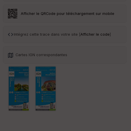
an
sp
ar
Afficher le QRCode pour téléchargement sur mobile
en
ce
Intégrez cette trace dans votre site [
Afficher le code
]
Po
int
illé
s
Cartes IGN correspondantes
S
e
n
s
St
re
et
Vi
e
w