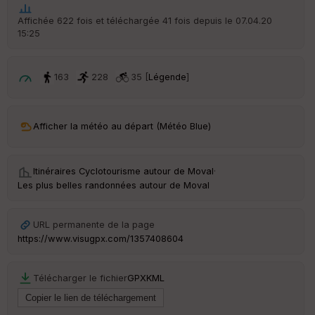
t
Affichée 622 fois et téléchargée 41 fois depuis le 07.04.20
15:25
ar
ri
v
é
163
228
35 [
Légende
]
e
C
ou
Afficher la météo au départ (Météo Blue)
le
ur
Itinéraires Cyclotourisme autour de
Moval
·
Les plus belles randonnées autour de Moval
Ep
URL permanente de la page
ai
https://www.visugpx.com/1357408604
ss
eu
r
Télécharger le fichier
GPX
KML
Tr