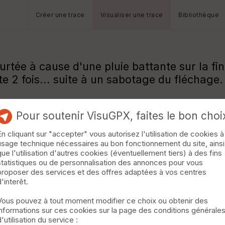
Créer une trace
Visualiser une trace
Bibliothèque
rtée à cause d'une pluie battante sur la fin
e 2 fois... suite à un sabotage du fléchage.
Pour soutenir VisuGPX, faites le bon choi
En cliquant sur "accepter" vous autorisez l'utilisation de cookies à
usage technique nécessaires au bon fonctionnement du site, ainsi
que l'utilisation d'autres cookies (éventuellement tiers) à des fins
statistiques ou de personnalisation des annonces pour vous
proposer des services et des offres adaptées à vos centres
d'interêt.
Vous pouvez à tout moment modifier ce choix ou obtenir des
informations sur ces cookies sur la page des conditions générale
d'utilisation du service :