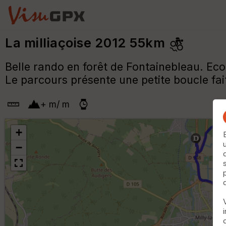
La milliaçoise 2012 55km
Belle rando en forêt de Fontainebleau. Ecou
Le parcours présente une petite boucle fait
+
m
/
m
+
−