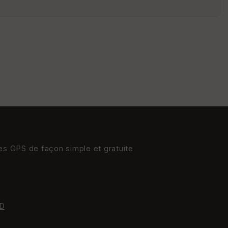
s
St
re
et
Vi
e
w
res GPS de façon simple et gratuite
D