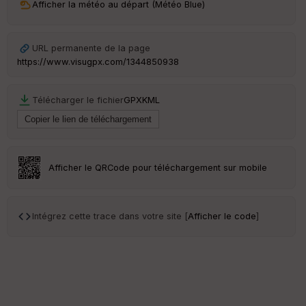
ss
Afficher la météo au départ (Météo Blue)
eu
r
URL permanente de la page
Tr
https://www.visugpx.com/1344850938
an
sp
ar
Télécharger le fichier
GPX
KML
en
ce
Po
int
Afficher le QRCode pour téléchargement sur mobile
illé
s
Intégrez cette trace dans votre site [
Afficher le code
]
S
e
n
s
St