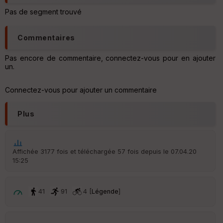
he
Pas de segment trouvé
r
d
é
Commentaires
p
ar
t
Pas encore de commentaire, connectez-vous pour en ajouter
un.
ar
ri
Connectez-vous pour ajouter un commentaire
v
é
e
Plus
C
ou
le
Affichée 3177 fois et téléchargée 57 fois depuis le 07.04.20
ur
15:25
41
91
4 [
Légende
]
Ep
ai