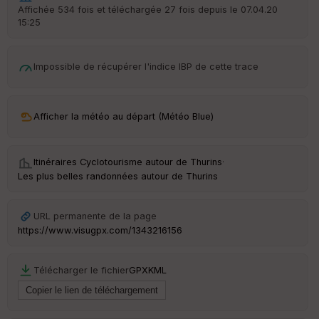
ar
Affichée 534 fois et téléchargée 27 fois depuis le 07.04.20
t
15:25
ar
ri
v
Impossible de récupérer l'indice IBP de cette trace
é
e
Afficher la météo au départ (Météo Blue)
Ep
Itinéraires Cyclotourisme autour de
Thurins
·
ai
ss
Les plus belles randonnées autour de Thurins
eu
r
URL permanente de la page
https://www.visugpx.com/1343216156
Tr
an
sp
Télécharger le fichier
GPX
KML
ar
en
ce