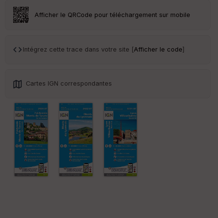
Po
Afficher le QRCode pour téléchargement sur mobile
int
illé
s
Intégrez cette trace dans votre site [
Afficher le code
]
S
e
n
Cartes IGN correspondantes
s
St
re
et
Vi
e
w