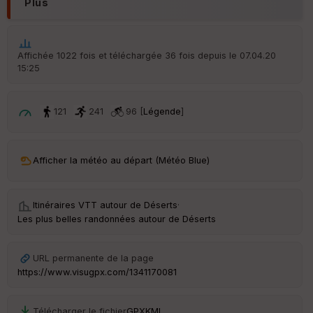
Plus
é
p
ar
t
Affichée 1022 fois et téléchargée 36 fois depuis le 07.04.20
15:25
ar
ri
v
é
121
241
96 [
Légende
]
e
C
ou
Afficher la météo au départ (Météo Blue)
le
ur
Itinéraires VTT autour de
Déserts
·
Les plus belles randonnées autour de Déserts
Ep
URL permanente de la page
ai
https://www.visugpx.com/1341170081
ss
eu
r
Télécharger le fichier
GPX
KML