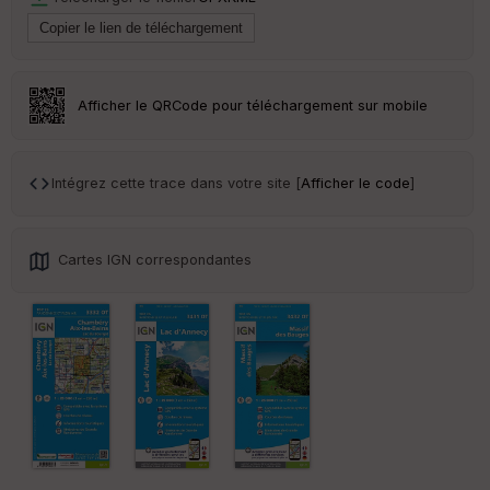
Tr
an
sp
ar
Afficher le QRCode pour téléchargement sur mobile
en
ce
Intégrez cette trace dans votre site [
Afficher le code
]
Po
int
illé
s
Cartes IGN correspondantes
S
e
n
s
St
re
et
Vi