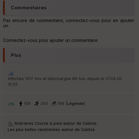
Tr
Commentaires
an
sp
ar
Pas encore de commentaire, connectez-vous pour en ajouter
en
un.
ce
Connectez-vous pour ajouter un commentaire
Po
int
Plus
illé
s
Affichée 1017 fois et téléchargée 89 fois depuis le 07.04.20
S
15:25
e
n
s
159
350
199 [
Légende
]
St
re
et
Itinéraires Course à pied autour de
Cublize
·
Vi
Les plus belles randonnées autour de Cublize
e