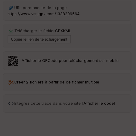
w
URL permanente de la page
https://www.visugpx.com/1338209564
Télécharger le fichier
GPX
KML
Afficher le QRCode pour téléchargement sur mobile
Créer 2 fichiers à partir de ce fichier multiple
Intégrez cette trace dans votre site [
Afficher le code
]