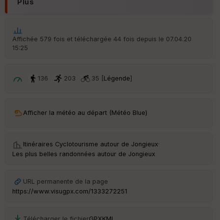
Plus
é
p
ar
t
Affichée 579 fois et téléchargée 44 fois depuis le 07.04.20
15:25
ar
ri
v
é
136
203
35 [
Légende
]
e
C
ou
Afficher la météo au départ (Météo Blue)
le
ur
Itinéraires Cyclotourisme autour de
Jongieux
·
Les plus belles randonnées autour de Jongieux
Ep
URL permanente de la page
ai
https://www.visugpx.com/1333272251
ss
eu
r
Télécharger le fichier
GPX
KML