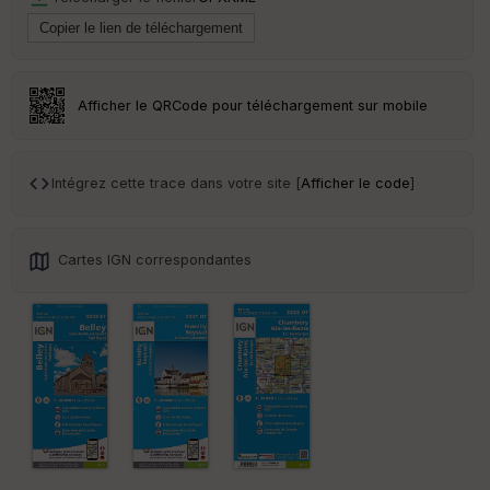
Tr
an
sp
ar
Afficher le QRCode pour téléchargement sur mobile
en
ce
Intégrez cette trace dans votre site [
Afficher le code
]
Po
int
illé
s
Cartes IGN correspondantes
S
e
n
s
St
re
et
Vi