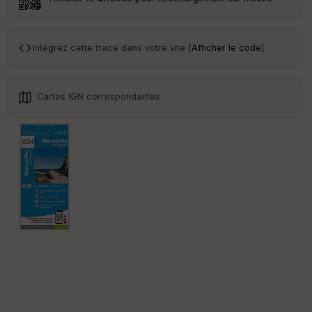
Tr
an
sp
Intégrez cette trace dans votre site [
Afficher le code
]
ar
en
ce
Cartes IGN correspondantes
Po
int
illé
s
S
e
n
s
St
re
et
Vi