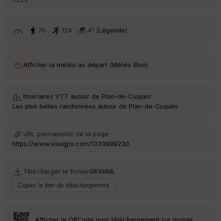
é
p
ar
t
70
124
41 [
Légende
]
ar
ri
v
Afficher la météo au départ (Météo Blue)
é
e
Itinéraires VTT autour de
Plan-de-Cuques
·
C
Les plus belles randonnées autour de Plan-de-Cuques
ou
le
ur
URL permanente de la page
https://www.visugpx.com/1330899230
Télécharger le fichier
GPX
KML
Ep
ai
ss
eu
r
Afficher le QRCode pour téléchargement sur mobile