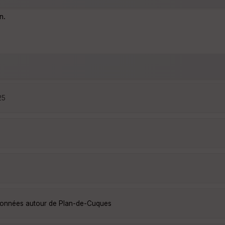
n.
25
ndonnées autour de Plan-de-Cuques