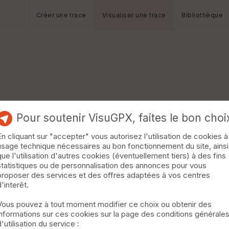
Créer une trace
Visualiser une trace
Bibliothèque
Pour soutenir VisuGPX, faites le bon choi
En cliquant sur "accepter" vous autorisez l'utilisation de cookies à
usage technique nécessaires au bon fonctionnement du site, ainsi
que l'utilisation d'autres cookies (éventuellement tiers) à des fins
statistiques ou de personnalisation des annonces pour vous
proposer des services et des offres adaptées à vos centres
d'interêt.
Vous pouvez à tout moment modifier ce choix ou obtenir des
informations sur ces cookies sur la page des conditions générale
d'utilisation du service :