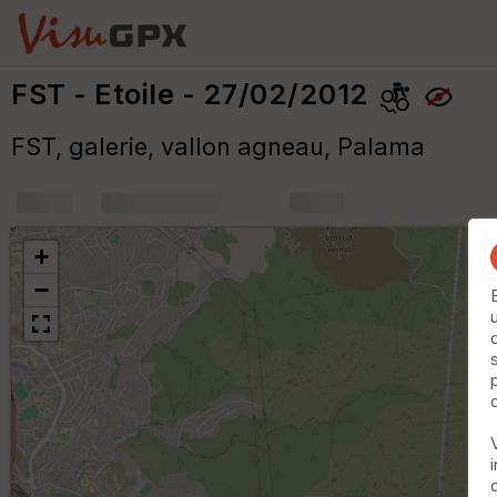
FST - Etoile - 27/02/2012
FST, galerie, vallon agneau, Palama
+
m
+
−