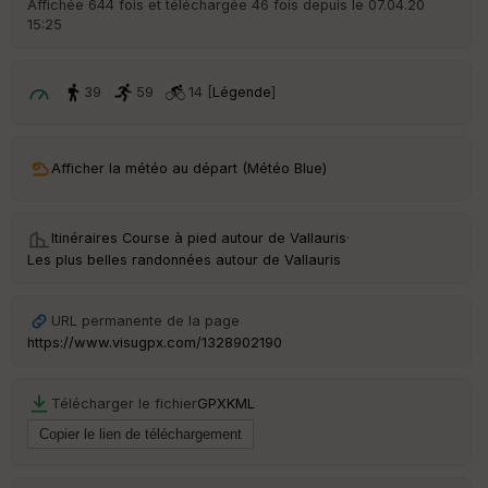
Affichée 644 fois et téléchargée 46 fois depuis le 07.04.20
15:25
ar
ri
v
é
39
59
14 [
Légende
]
e
C
ou
Afficher la météo au départ (Météo Blue)
le
ur
Itinéraires Course à pied autour de
Vallauris
·
Les plus belles randonnées autour de Vallauris
Ep
URL permanente de la page
ai
https://www.visugpx.com/1328902190
ss
eu
r
Télécharger le fichier
GPX
KML
Tr
an
sp