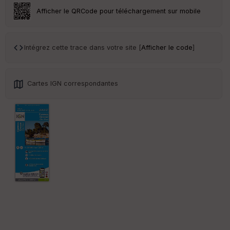
ar
Afficher le QRCode pour téléchargement sur mobile
en
ce
Intégrez cette trace dans votre site [
Afficher le code
]
Po
int
illé
s
Cartes IGN correspondantes
S
e
n
s
St
re
et
Vi
e
w