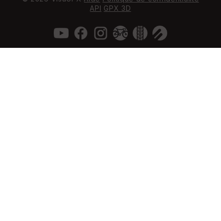
API
GPX 3D