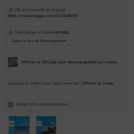
an
sp
URL permanente de la page
ar
https://www.visugpx.com/1327406659
en
ce
Télécharger le fichier
GPX
KML
Po
int
illé
s
Afficher le QRCode pour téléchargement sur mobile
S
e
n
Intégrez cette trace dans votre site [
Afficher le code
]
s
St
Cartes IGN correspondantes
re
et
Vi
e
w