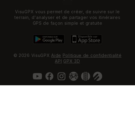
VisuGPX vous permet de créer, de suivre sur le
terrain, d'analyser et de partager vos itinéraires
GPS de façon simple et gratuite
© 2026 VisuGPX
Aide
Politique de confidentialité
API
GPX 3D