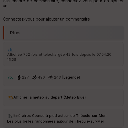
ar
Pas encore de commentaire, connectez-vous pour en ajouter
t
un.
ar
Connectez-vous pour ajouter un commentaire
ri
v
é
Plus
e
C
ou
Affichée 752 fois et téléchargée 42 fois depuis le 07.04.20
le
15:25
ur
227
496
243 [
Légende
]
Ep
ai
Afficher la météo au départ (Météo Blue)
ss
eu
r
Itinéraires Course à pied autour de
Théoule-sur-Mer
·
Les plus belles randonnées autour de Théoule-sur-Mer
Tr