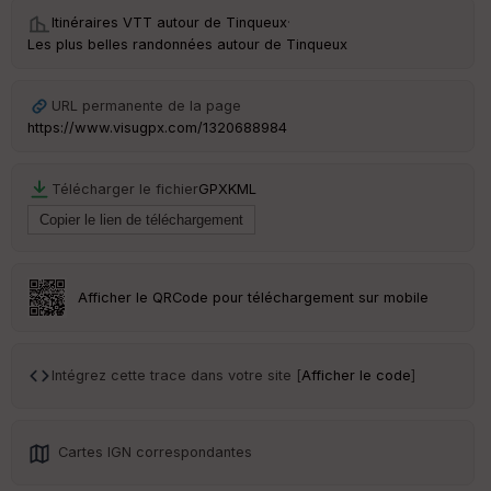
Itinéraires VTT autour de
Tinqueux
·
Les plus belles randonnées autour de Tinqueux
Ep
URL permanente de la page
ai
https://www.visugpx.com/1320688984
ss
eu
r
Télécharger le fichier
GPX
KML
Tr
an
sp
ar
Afficher le QRCode pour téléchargement sur mobile
en
ce
Intégrez cette trace dans votre site [
Afficher le code
]
Po
int
illé
s
Cartes IGN correspondantes