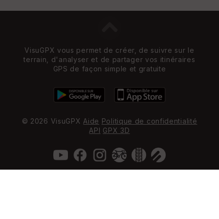
VisuGPX vous permet de créer, de suivre sur le
terrain, d'analyser et de partager vos itinéraires
GPS de façon simple et gratuite
© 2026 VisuGPX
Aide
Politique de confidentialité
API
GPX 3D