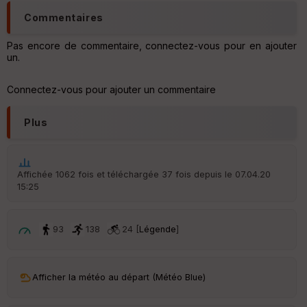
tu
Commentaires
re
IG
N
Pas encore de commentaire, connectez-vous pour en ajouter
un.
Aff
ic
Connectez-vous pour ajouter un commentaire
he
r
d
Plus
é
p
ar
t
Affichée 1062 fois et téléchargée 37 fois depuis le 07.04.20
15:25
ar
ri
v
é
93
138
24 [
Légende
]
e
C
ou
Afficher la météo au départ (Météo Blue)
le
ur