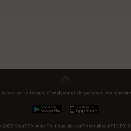
uivre sur le terrain, d'analyser et de partager vos itinérai
 2026 VisuGPX
Aide
Politique de confidentialité
API
GPX 3