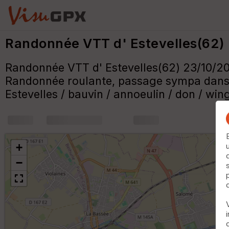
Randonnée VTT d' Estevelles(62)
Randonnée VTT d' Estevelles(62) 23/10/20
Randonnée roulante, passage sympa dans
Estevelles / bauvin / annoeulin / don / wing
+
m
+
−