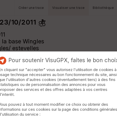
Créer une trace
Visualiser une trace
Bibliothèque
 23/10/2011
11
 la base Wingles
les/ estevelles
Pour soutenir VisuGPX, faites le bon choi
En cliquant sur "accepter" vous autorisez l'utilisation de cookies à
usage technique nécessaires au bon fonctionnement du site, ainsi
que l'utilisation d'autres cookies (éventuellement tiers) à des fins
statistiques ou de personnalisation des annonces pour vous
proposer des services et des offres adaptées à vos centres
d'interêt.
Vous pouvez à tout moment modifier ce choix ou obtenir des
informations sur ces cookies sur la page des conditions générale
d'utilisation du service :