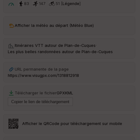
t
83
147
51 [
Légende
]
ar
ri
v
Afficher la météo au départ (Météo Blue)
é
e
Itinéraires VTT autour de
Plan-de-Cuques
·
C
Les plus belles randonnées autour de Plan-de-Cuques
ou
le
ur
URL permanente de la page
https://www.visugpx.com/1318812918
Télécharger le fichier
GPX
KML
Ep
ai
ss
eu
r
Afficher le QRCode pour téléchargement sur mobile
Tr
an