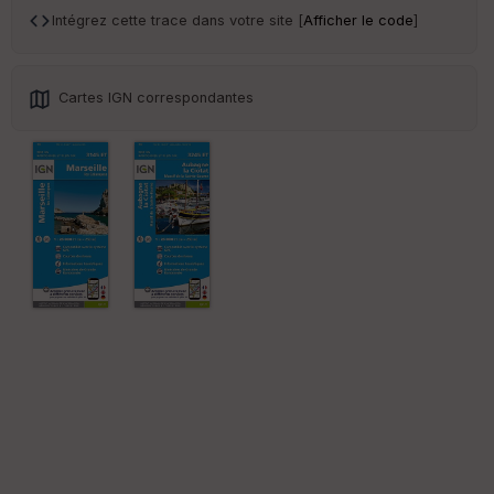
sp
Intégrez cette trace dans votre site [
Afficher le code
]
ar
en
ce
Cartes IGN correspondantes
Po
int
illé
s
S
e
n
s
St
re
et
Vi
e
w