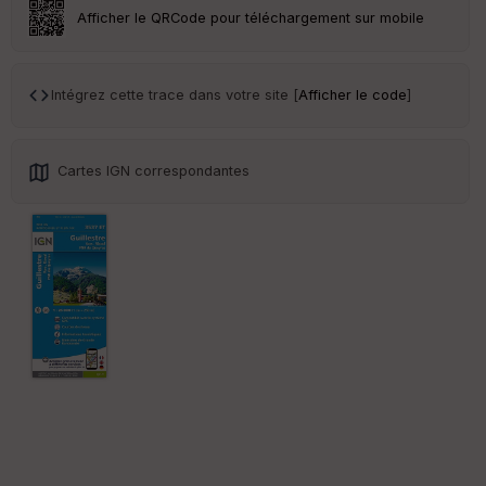
ar
Afficher le QRCode pour téléchargement sur mobile
en
ce
Intégrez cette trace dans votre site [
Afficher le code
]
Po
int
illé
s
Cartes IGN correspondantes
S
e
n
s
St
re
et
Vi
e
w