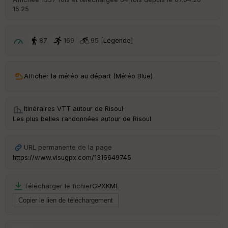
15:25
ar
ri
v
é
87
169
95 [
Légende
]
e
C
ou
Afficher la météo au départ (Météo Blue)
le
ur
Itinéraires VTT autour de
Risoul
·
Les plus belles randonnées autour de Risoul
Ep
URL permanente de la page
ai
https://www.visugpx.com/1316649745
ss
eu
r
Télécharger le fichier
GPX
KML
Tr
an
sp